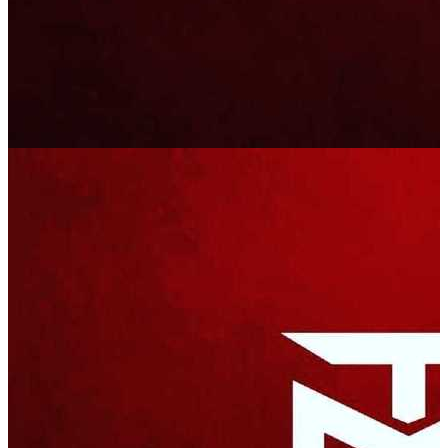
Gandia
,
ES
MYTIKAL BROTHERS DJ EN FATA
MYTIKAL TECHNO