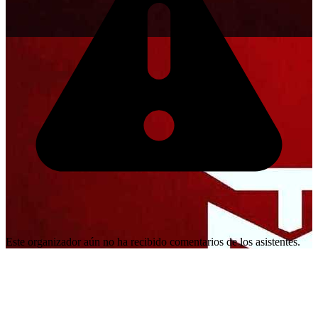
Este organizador aún no ha recibido comentarios de los asistentes.