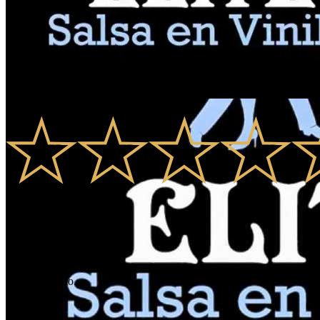
0.0
0
Valoraciones
0
Comentarios
Élite
Organizamos evento de salsa, mambo, guaguancó y más dentro de la CD
Salsa en Vinilo.