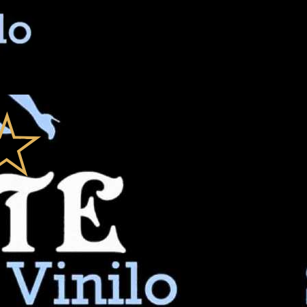
MX, traemos a los mejores maestros para clases dentro del evento, ade