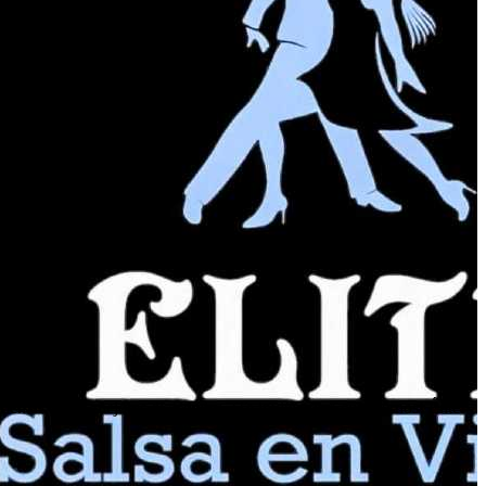
más de los mejores dj actuales. ¡Te invitamos a conocernos! Élite