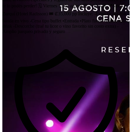
te lo podés perder! 🗓️ Viernes 15 de agosto ⏰ 7:00 p.m. 📍Salón
Zurquí (Hotel Radisson) 🎟️ ₡35,000 pp Incluye: -Espectáculo con
banda en vivo -Cena tipo buffet •Entrada •Plato fuerte •Postre •Soft
drink -Descorche (traé tu licor o vino favorito sin costo extra) -
Amplio parqueo privado y seguro