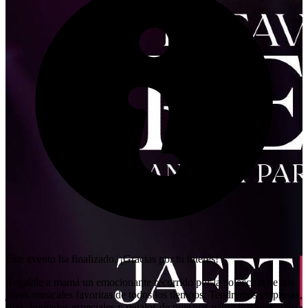
Este evento ha finalizado. ¡Gracias por tu interés!
Regalale a mamá un emocionante recorrido por la colección de sus
joyas musicales favoritas de todos los tiempos. Tendremos sorpresas,
rifas, invitados especiales y regalos de nuestros patrocinadores. ¡No