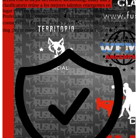
clasificatorio reúne a los mejores talentos emergentes en busca de un
lugar en el escenario profesional de Fusión Combat Sports -
Profesional III (octubre 2025). 🥊 La Fusión de los deportes de
contacto 🏋🏽‍♀️ Eventos, Peleas y más 🌎 El mundo, unido en un solo
ring ¡No te quedes fuera y vive la energía de la Fusión del combate!