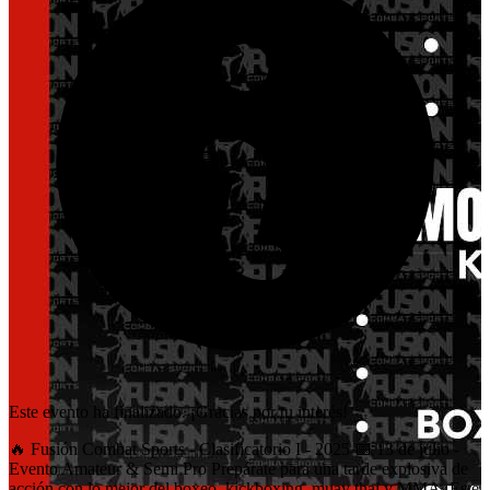
Este evento ha finalizado. ¡Gracias por tu interés!
🔥 Fusión Combat Sports - Clasificatorio I - 2025 📅 13 de julio -
Evento Amateur & Semi Pro Prepárate para una tarde explosiva de
acción con lo mejor del boxeo, kickboxing, muay thai y MMA. Este