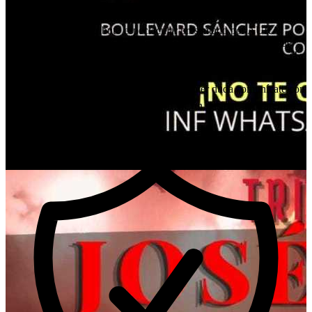
Prepárate para una noche mágica llena de nostalgia y emoción! 🎶
Ven y revive los inolvidables éxitos del príncipe de la canción,
JOSÉ JOSÉ, en un tributo espectacular presentado por AURA
ROCKER BAND. 🌟🎤 No te pierdas esta oportunidad única de
celebrar la música que ha tocado los corazones de generaciones. ¡Te
esperamos para vivir juntos esta experiencia única! 🎉❤️ Con 1
boleto 🎫 entran 2 personas 🎟️🎟️ ✨ Cualquier duda comunícate con
nosotros al WhatsApp 22 23 05 98 46 y Con gusto te apoyaremos
para obtener tus boletos! 🎫