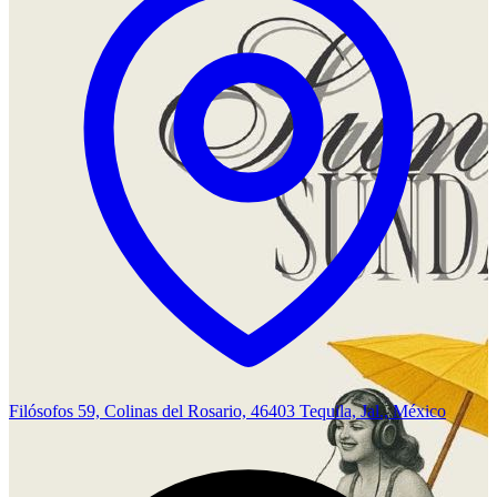
Filósofos 59, Colinas del Rosario, 46403 Tequila, Jal., México