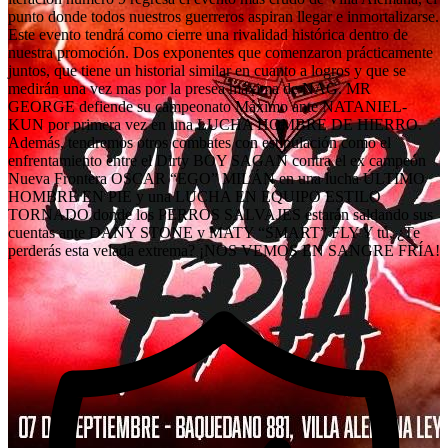
punto donde todos nuestros guerreros aspiran llegar e inmortalizarse.
Este evento tendrá como cierre una rivalidad histórica dentro de
nuestra promoción. Dos exponentes que comenzaron prácticamente
juntos, que tiene un historial similar en cuanto a logros y que se
medirán una vez mas por la presea máxima de NAG. MR
GEORGE defiende su campeonato Máximo ante NATANIEL-
KUN por primera vez en una LUCHA HOMBRE DE HIERRO.
Además, tendremos otros combates con estipulación como el
enfrentamiento entre el Dirty BOY SAGAN contra el ex campeón
Nueva Frontera OSCAR “EGO” MILÁN en una lucha ÚLTIMO
HOMBRE EN PIE y una LUCHA EN EQUIPO ESTILO
TORNADO donde los PERROS SALVAJES estarán saldando sus
cuentas ante DANY STONE y MATY “SMART” FLY Y tú, ¿Te
perderás esta velada extrema? ¡NOS VEMOS EN SANGRE FRÍA!