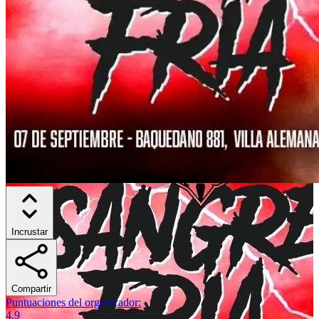
Incrustar
Compartir
Puntuaciones del organizador
:
4.9