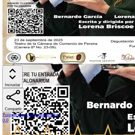
Incrustar
Compartir
Puntuaciones del organizador
:
0.0