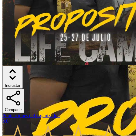
Incrustar
Compartir
Puntuaciones del organizador
:
0.0