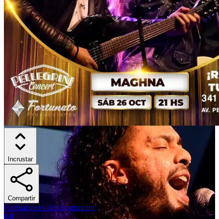
Incrustar
Compartir
Puntuaciones del organizador
:
0.0