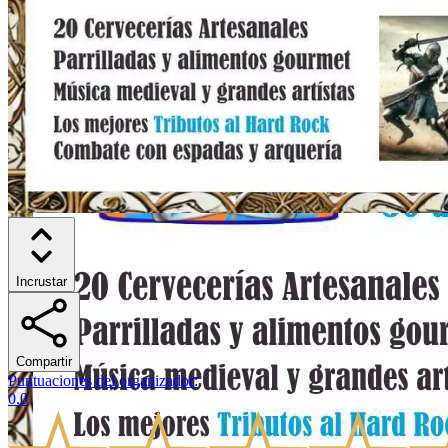
Incrustar
Compartir
Puntuaciones del organizador
:
0.0