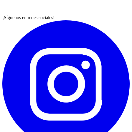
¡Síguenos en redes sociales!