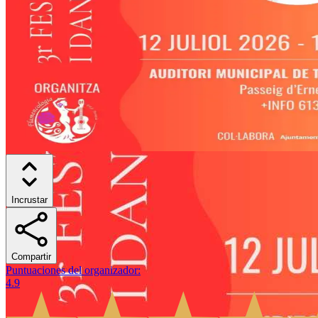
Incrustar
Compartir
Puntuaciones del organizador
:
4.9