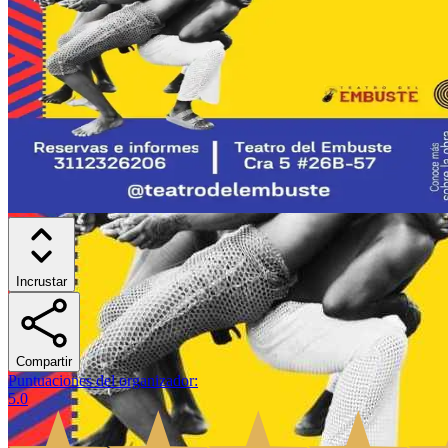
Incrustar
Compartir
Puntuaciones del organizador
:
5.0