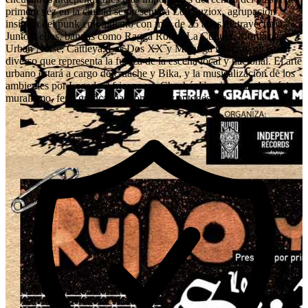
primera vez en la ciudad se presentará Los Suziox, agrupación
insignia del punk colombiano con más de 25 años de trayectoria.
Junto a ellos, bandas como Ragga Roots, La Cúpula, Mordaza,
Urban Noise, Cattleya, Las Dos XX y Matanga integran un cartel
diverso que representa la fuerza de la escena local y nacional. El arte
urbano estará a cargo de Guache y Bika, y la musicalización de los
ambientes por Legado Africano vs. Cheché. Una jornada de música,
muralismo, feria gráfica, gastronomía y autogestión.