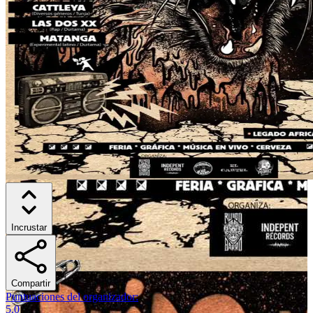
Incrustar
Compartir
Puntuaciones del organizador
:
5.0