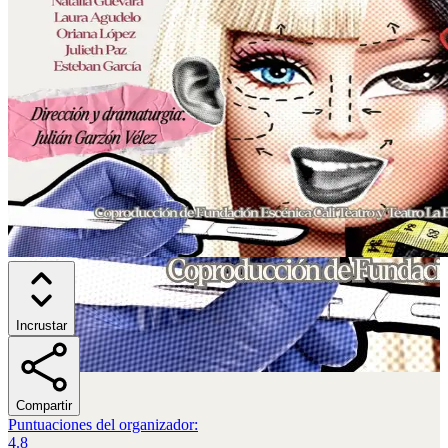
Incrustar
Compartir
Puntuaciones del organizador
:
4.8