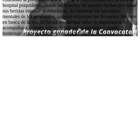
hospital psiquiátrico, donde las historias de quienes luchan por sanar
sus heridas internas se entrelazan. Se exploran los laberintos
mentales de los personajes, quienes enfrentan sus demonios internos
en busca de la luz. Se busca sensibilizar sobre la importancia de
acompañar a quienes sufren de trastornos mentales y rendir
homenaje a quienes han perdido esa batalla.