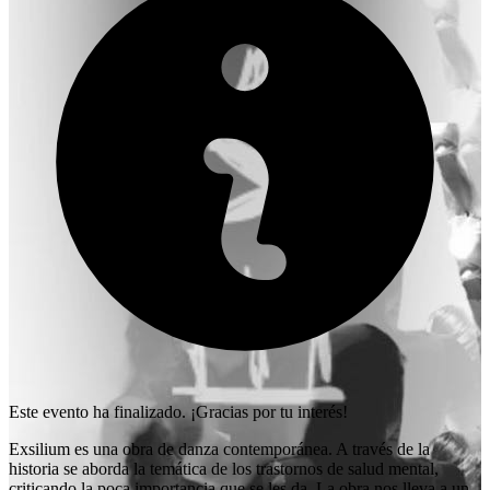
Este evento ha finalizado. ¡Gracias por tu interés!
Exsilium es una obra de danza contemporánea. A través de la
historia se aborda la temática de los trastornos de salud mental,
criticando la poca importancia que se les da. La obra nos lleva a un