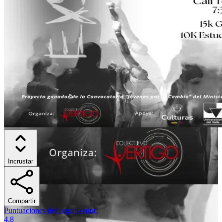
Incrustar
Compartir
Puntuaciones del organizador
:
4.8