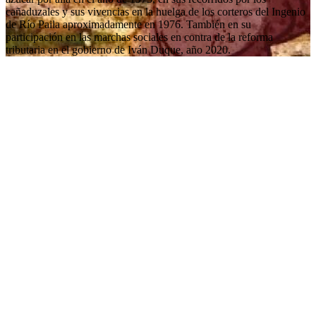
cañaduzales y sus vivencias en la huelga de los corteros del Ingenio
de Río Paila aproximadamente en 1976. También en su
participación en las marchas sociales en contra de la reforma
tributaria en el gobierno de Iván Duque, año 2020.