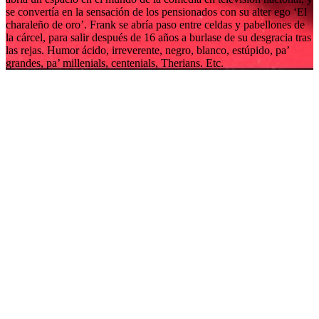
se convertía en la sensación de los pensionados con su alter ego ‘El
charaleño de oro’. Frank se abría paso entre celdas y pabellones de
la cárcel, para salir después de 16 años a burlase de su desgracia tras
las rejas. Humor ácido, irreverente, negro, blanco, estúpido, pa’
grandes, pa’ millenials, centenials, Therians. Etc.