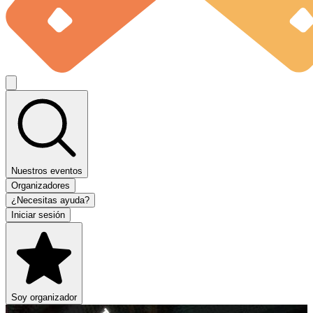
Nuestros eventos
Organizadores
¿Necesitas ayuda?
Iniciar sesión
Soy organizador