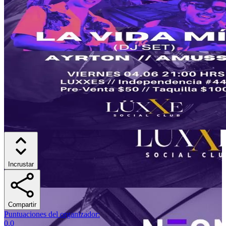
Incrustar
Compartir
Puntuaciones del organizador
:
0.0