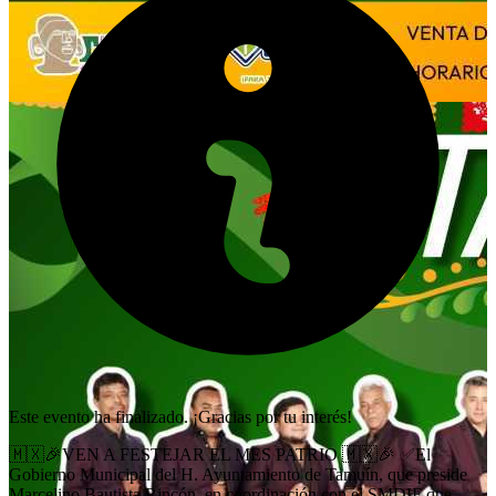
Este evento ha finalizado. ¡Gracias por tu interés!
🇲🇽🎉VEN A FESTEJAR EL MES PATRIO 🇲🇽🎉 ✅El
Gobierno Municipal del H. Ayuntamiento de Tamuín, que preside
Marcelino Bautista Rincón, en coordinación con el SMDIF que