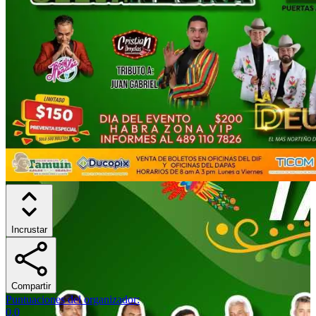
Incrustar
Compartir
Puntuaciones del organizador
:
0.0