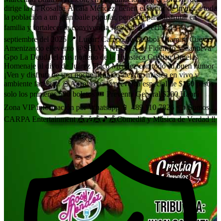
dirige la C. Rosalba Álcala Méndez, tienen el honor de invitar a toda
la población a un gran baile popular, pensado para disfrutar en
familia y fortalecer la convivencia familiar. 🗓 Fecha: 13 de
septiembre del 2025 📍 Lugar: Campo de Beisbol “Ramiro Cuevas”
Amenizando el evento @SELVA NEGRA de Fidencio Villanueva
Gpo La Deuda el más norteño de la Huasteca Cristian Ornelas
Homenaje al divo de Juárez Flaco Méndez con todo su buen humor
¡Ven y disfruta de una noche llena de alegría, música en vivo y
ambiente familiar! 🚨Aprovecha la preventa especial de $150 pesos
solo los primeros 500 boletos 🎟️ Preventa General $200 Habrá
Zona VIP información por Whatsapp 📱 489 110 7826 👈 Somos....
CARPA Entertainment 🎪🎶🎪🎵🎪Comedia y Música de Verdad ‼️