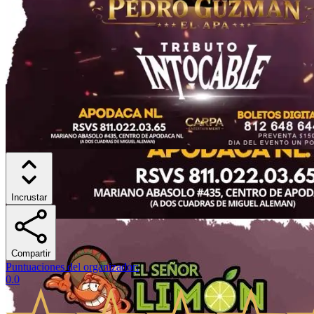
Incrustar
Compartir
Puntuaciones del organizador
:
0.0