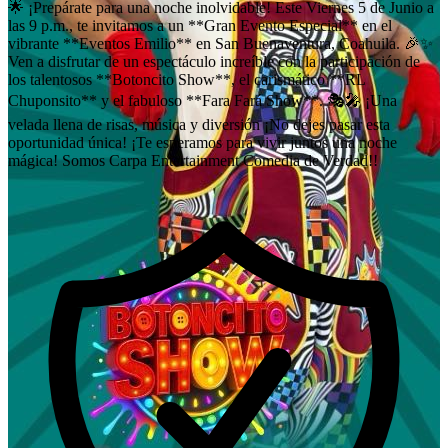
🌟 ¡Prepárate para una noche inolvidable! Este Viernes 5 de Junio a
las 9 p.m., te invitamos a un **Gran Evento Especial** en el
vibrante **Eventos Emilio** en San Buenaventura, Coahuila. 🎉✨
Ven a disfrutar de un espectáculo increíble con la participación de
los talentosos **Botoncito Show**, el carismático **RL
Chuponsito** y el fabuloso **Fara Fará Show**. 🎭🎤 ¡Una
velada llena de risas, música y diversión ¡No dejes pasar esta
oportunidad única! ¡Te esperamos para vivir juntos una noche
mágica! Somos Carpa Entertainment Comedia de Verdad!!