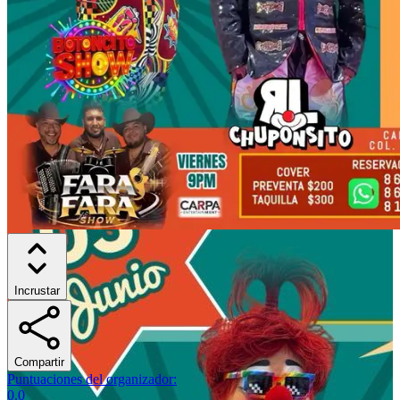
Incrustar
Compartir
Puntuaciones del organizador
:
0.0