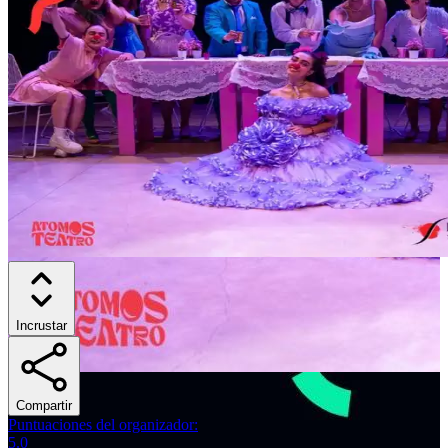
Incrustar
Compartir
Puntuaciones del organizador
:
5.0