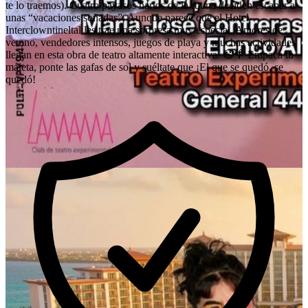
te lo traemos). Cuatro payasos hartos de la rutina deciden escapar a
unas “vacaciones soñadas”. Aunque parece que el Hotel
Interclowntineltal les trae una sorpresa muy especial. Amores de
verano, vendedores intensos, juegos de playa y muchas actividades
llegan en esta obra de teatro altamente interactiva. 🤡🌴 Empaca tu
maleta, ponte las gafas de sol y suéltate que ¡El que se quedó, se
quedó!