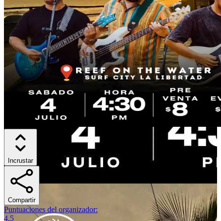
Incrustar
Compartir
Puntuaciones del organizador
:
4.5