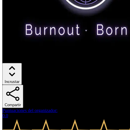
Incrustar
Compartir
Puntuaciones del organizador
:
0.0