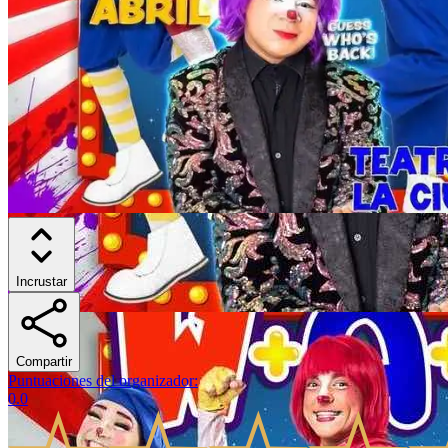
Incrustar
Compartir
Puntuaciones del organizador
:
0.0