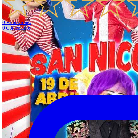
0
Valoraciones
0
Comentarios