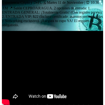
Experiencia Cripto y DeFi. 🗓️ Martes 11 de Noviembre | ⏰ 10:30
AM 📍 Salón CEPROARAGUA. 2 opciones de entrada: 1.
ENTRADA GENERAL: ¡Totalmente Gratis! (Con registro previo).
2. ENTRADA VIP: $22 (Incluye certificado, asientos preferenciales
y Networking exclusivo). ¡Asegura tu cupo YA! El registro es
obligatorio.