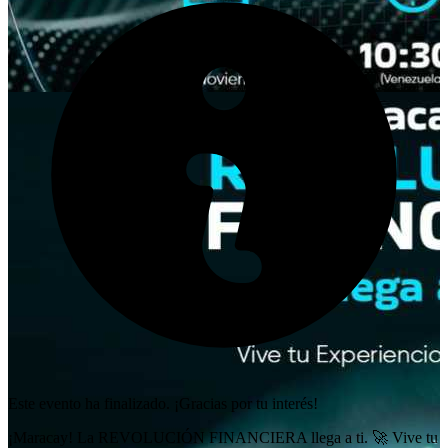
Este evento ha finalizado. ¡Gracias por tu interés!
¡Maracay! La REVOLUCIÓN FINANCIERA llega a ti. 🚀 Vive tu