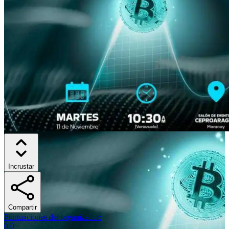
Incrustar
Compartir
Puntuaciones del organizador
:
0.0