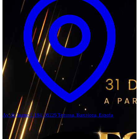
Av. de Jaume I, 184, 08226 Terrassa, Barcelona, España