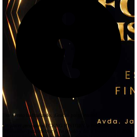
Este evento ha finalizado. ¡Gracias por tu interés!
Un placer presentaros FCKNG HISTORY la fiesta que
organizamos para celebrar el fin de año y dar la bienvenida al 2026.
Prepárate para vivir una noche brutal, donde la música será la