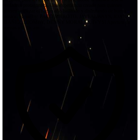
verdadera protagonista. Una experiencia creada para quienes
quieren empezar el nuevo año bailando y disfrutando de buena
música. Music by: PACO MAROTO, JAVI ALWAYS, JOAN
IBAÑEZ, DJOMBY, DENNY MORALES, IVYSI Apertura de
puertas a la 1h. am