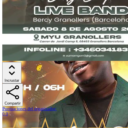
Incrustar
Compartir
Puntuaciones del organizador
:
0.0