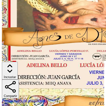
Incrustar
Compartir
Puntuaciones del organizador
:
0.0