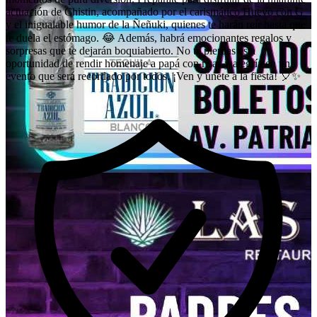
actuación de Chistin, acompañado por el carismático Huevo con G
y el inigualable humor de la Ñeñuki, quienes te harán reír hasta que
te duela el estómago. 😂 Además, habrá emocionantes regalos y
sorpresas que te dejarán boquiabierto. No te pierdas esta
oportunidad de rendir homenaje a papá con risas y alegría en un
evento que será recordado por todos. ¡Ven y únete a la fiesta! 🎈✨