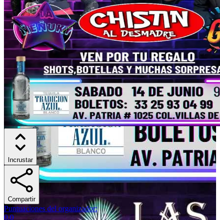
Incrustar
Compartir
Puntuaciones del organizador
:
0.0