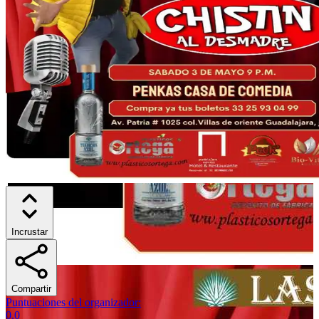
Incrustar
Compartir
Puntuaciones del organizador
:
0.0