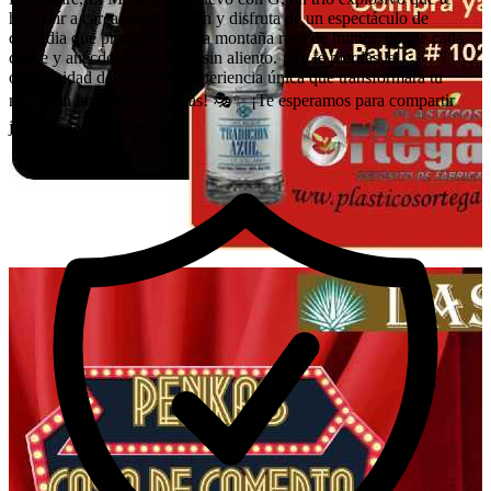
hará reír a carcajadas. 🤣 Ven y disfruta de un espectáculo de
comedia que promete ser una montaña rusa de humor, donde cada
chiste y anécdota te dejarán sin aliento. ¡No te pierdas la
oportunidad de vivir esta experiencia única que transformará tu
noche en un festival de risas! 🎭✨ ¡Te esperamos para compartir
juntos esta velada mágica!