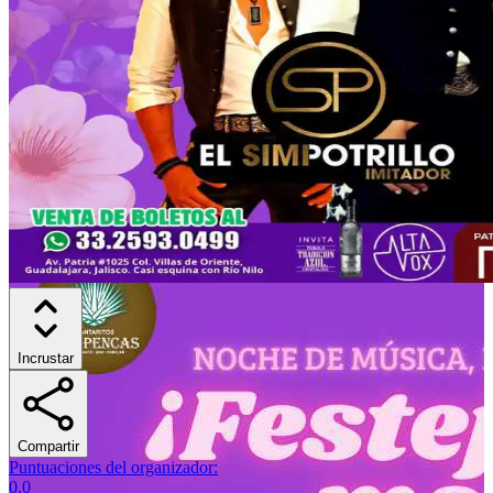
Incrustar
Compartir
Puntuaciones del organizador
:
0.0