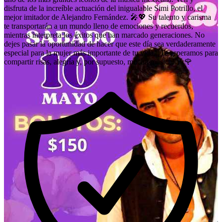
disfruta de la increíble actuación del inigualable Simi Potrillo, el
mejor imitador de Alejandro Fernández. 🎤💖 Su talento y carisma
te transportarán a un mundo lleno de emociones y recuerdos,
mientras interpreta los éxitos que han marcado generaciones. No
dejes pasar la oportunidad de hacer que este día sea verdaderamente
especial para la mujer más importante de tu vida. ¡Te esperamos para
compartir risas, alegría y, por supuesto, mucha música! 🎶🌹