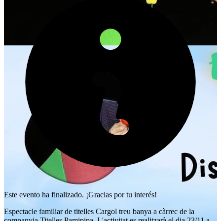
Este evento ha finalizado. ¡Gracias por tu interés!
Espectacle familiar de titelles Cargol treu banya a càrrec de la
companyia Titelles Pamipipa. L'activitat es realitzarà el dia 23/11 a