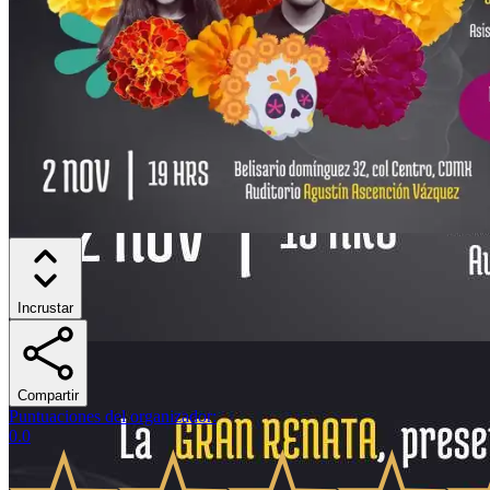
Incrustar
Compartir
Puntuaciones del organizador
:
0.0