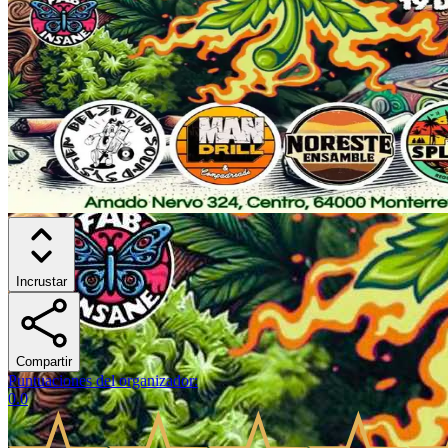
Incrustar
Compartir
Puntuaciones del organizador
:
0.0