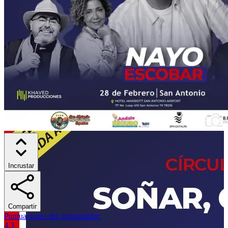
Incrustar
Compartir
Puntuaciones del organizador
:
4.3