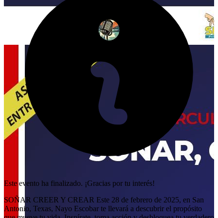
Este evento ha finalizado. ¡Gracias por tu interés!
SOÑAR CREER Y CREAR Este 28 de febrero de 2025, en San
Antonio, Texas, Nayo Escobar te llevará a descubrir el propósito
que mueve tu vida. Inspírate, toma acción y desbloquea tu verdadero