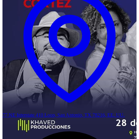
77 NE Interstate 410 Loop, San Antonio, TX 78216, EE. UU.