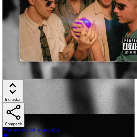
Incrustar
Compartir
Puntuaciones del organizador
:
0.0