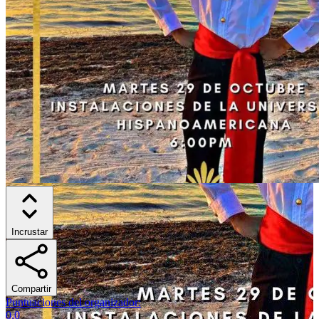
Incrustar
Compartir
Puntuaciones del organizador
:
0.0