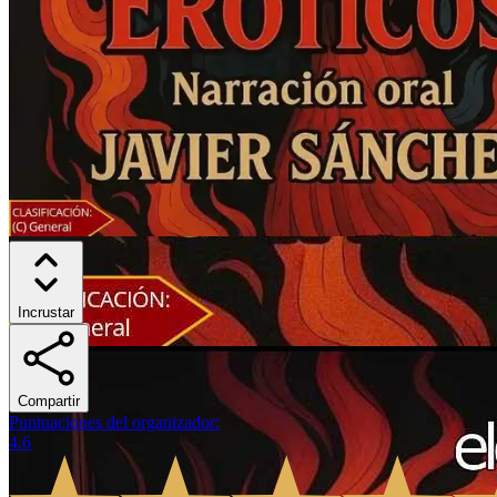
Incrustar
Compartir
Puntuaciones del organizador
:
4.6