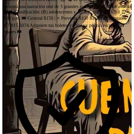
presenta una narración oral de 3 grandes autores. #MiTeatroFavorito
🤩 👥 Clasificación: (B) adolescentes y adultos. 📅 JUEVES 1 ⏰
8:30 p.m. 🎟️ General $150 | ⭐ Preventa $100 Reserva tus lugares
477 915 5074 Adquiere tus boletos en línea y podrás escoger tus
lugares 🎟️