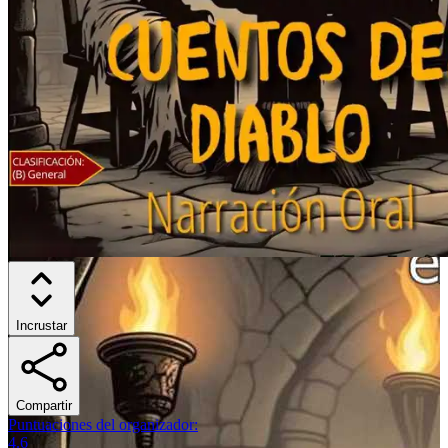
Incrustar
Compartir
Puntuaciones del organizador
:
4.6