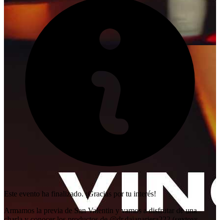
Este evento ha finalizado. ¡Gracias por tu interés!
Armamos la previa de San Valentin y vamos a disfrutar de una
charla y conocer los productos de @dr.daianariera222 (sextoys,