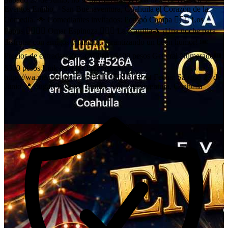
Eventos Emilio – San Buenaventura, Coahuila el Corazón de la
Comedia. 🌟 Comediantes invitados: Pompó Campa 🤹🏻‍♂️ Los
Papus 🕴🏻🕺🏻 Omar Espinoza 🧍🏻‍♂️ La Karrilla🤺 ¡Una noche para
disfrutar con amigos y familia, garantizando un buen humor! 🎟
Precios de entradas: Zona VIP🎟️: $400 pesos General Numerado🎟️:
$300 pesos Link para los boletos:
https://wa.me/message/266F5HTJ5INBO1 📅 Fecha: Sábado 27 de
Junio 📍 Lugar: Eventos Emilio, San Buenaventura, Coahuila