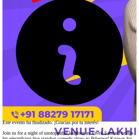
Este evento ha finalizado. ¡Gracias por tu interés!
Join us for a night of unstoppable laughter as Vivek Samtani brings
his electrifying live standup comedy show to Bilaspur! Known for