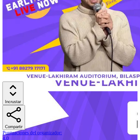
Incrustar
Compartir
Puntuaciones del organizador
:
4.0