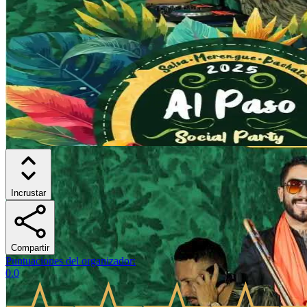
Incrustar
Compartir
Puntuaciones del organizador
:
0.0