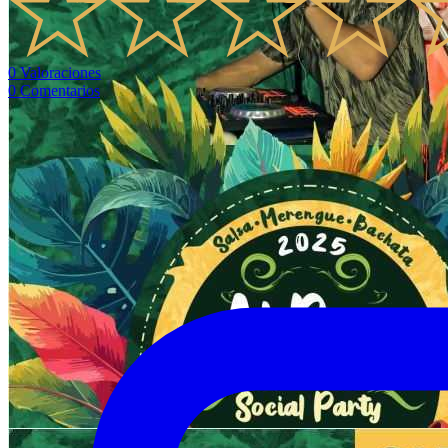
0
Valoraciones
0
Comentarios