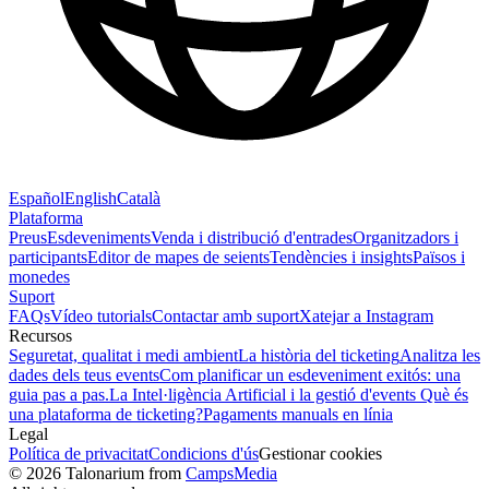
Español
English
Català
Plataforma
Preus
Esdeveniments
Venda i distribució d'entrades
Organitzadors i
participants
Editor de mapes de seients
Tendències i insights
Països i
monedes
Suport
FAQs
Vídeo tutorials
Contactar amb suport
Xatejar a Instagram
Recursos
Seguretat, qualitat i medi ambient
La història del ticketing
Analitza les
dades dels teus events
Com planificar un esdeveniment exitós: una
guia pas a pas.
La Intel·ligència Artificial i la gestió d'events
Què és
una plataforma de ticketing?
Pagaments manuals en línia
Legal
Política de privacitat
Condicions d'ús
Gestionar cookies
© 2026 Talonarium from
CampsMedia