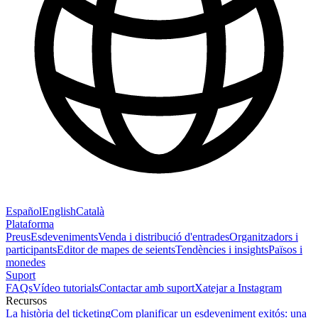
Español
English
Català
Plataforma
Preus
Esdeveniments
Venda i distribució d'entrades
Organitzadors i
participants
Editor de mapes de seients
Tendències i insights
Països i
monedes
Suport
FAQs
Vídeo tutorials
Contactar amb suport
Xatejar a Instagram
Recursos
La història del ticketing
Com planificar un esdeveniment exitós: una