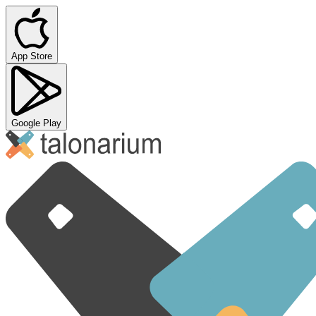
App Store
Google Play